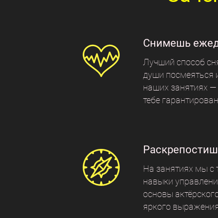
Снимешь ежед
Лучший способ сня
души посмеяться 
наших занятиях —
тебе гарантирован
Раскрепостиш
Если вы хотите
узнать больше о
На занятиях мы с
навыки управлени
импровизации
основы актёрского
яркого выражени