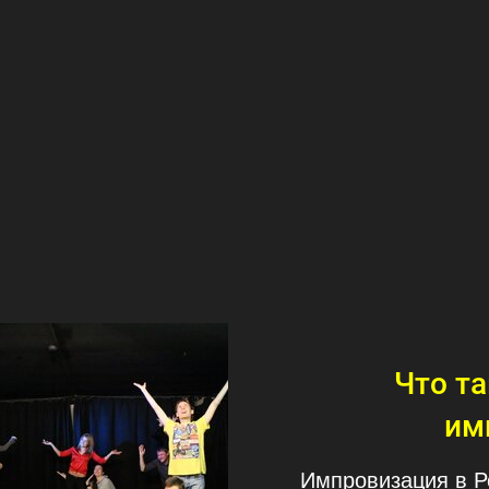
Что т
им
Импровизация в Р