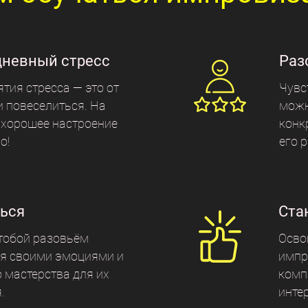
невный стресс
Раз
Чувс
тия стресса — это от
можн
и повеселиться. На
конк
 хорошее настроение
его 
о!
ься
Ста
 тобой разовьём
Осво
я своими эмоциями и
импр
 мастерства для их
комп
я.
инте