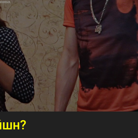
анных.
йшн?