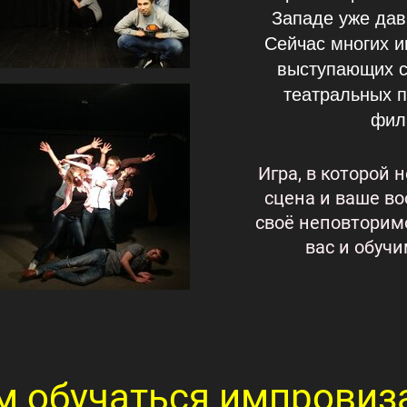
Западе уже дав
Сейчас многих 
выступающих с
театральных 
фил
Игра, в которой 
сцена и ваше в
своё неповторим
вас и обуч
м обучаться импровиз