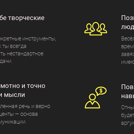
Поз
бе творческие
люд
Весё
нкретные инструменты,
 ты всегда
врем
ть нестандартное
завя
дачи.
имею
мотно и точно
Пов
и мысли
нав
ленная речь и верно
Отны
центы — основа
буде
муникации.
аргу