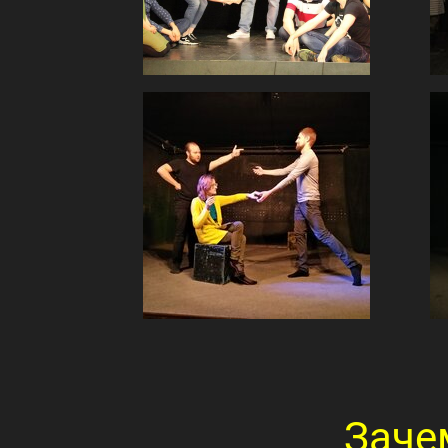
импровизацией;
Очень весело и интересно
проведёте вечер;
Шутки и истории на основе твоих
предложений, почувтсвуйте себя
творцом;
Возможность раскрыть свой
творческий потенциал;
Узнаете как вы будете смотреться
на сцене;
Необычный способ провести
свидание;
Это безопасно, никто не вытащит
тебя на сцену, если ты сам этого не
захочешь;
У нас вкусные печеньки ;)
Заче