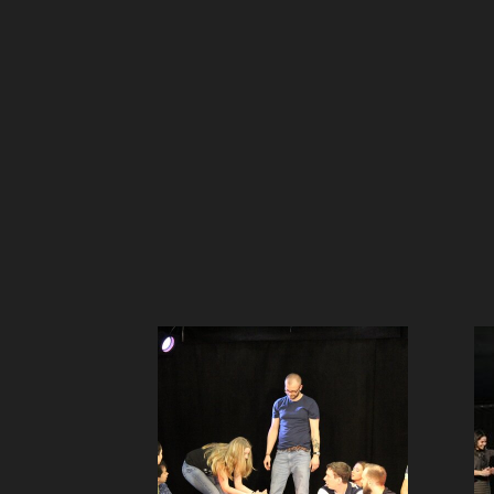
Узнаете про новое направление в
театральном и комедийном
творчестве;
Сыграете на сцене в
импровизационных форматах;
Познакомитесь с ребятами
которые давно занимаются