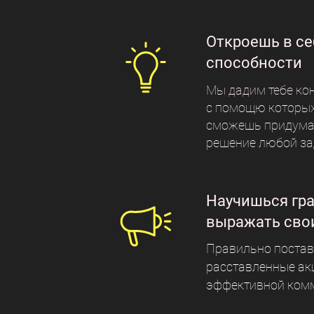
Откроешь в се
способности
Мы дадим тебе ко
с помощю которых
сможешь придума
решение любой за
Научишься гра
выражать сво
Правильно постав
расставленные ак
эффективной ком