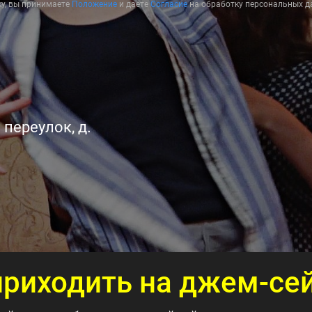
у, вы принимаете
Положение
и даете
Согласие
на обработку персональных д
переулок, д.
приходить на джем-се